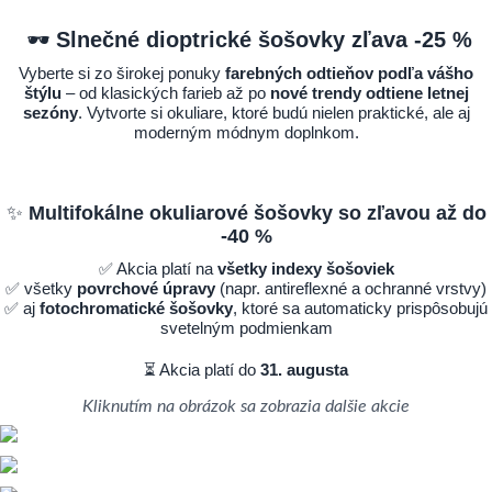
🕶️
Slnečné dioptrické
šošovky zľava -25 %
Vyberte si zo širokej ponuky
farebných odtieňov podľa vášho
štýlu
– od klasických farieb až po
nové trendy odtiene letnej
sezóny
. Vytvorte si okuliare, ktoré budú nielen praktické, ale aj
moderným módnym doplnkom.
✨
Multifokálne okuliarové šošovky so zľavou až do
-40 %
✅ Akcia platí na
všetky indexy šošoviek
✅ všetky
povrchové úpravy
(napr. antireflexné a ochranné vrstvy)
✅ aj
fotochromatické šošovky
, ktoré sa automaticky prispôsobujú
svetelným podmienkam
⏳ Akcia platí do
31. augusta
Kliknutím na obrázok sa zobrazia dalšie akcie