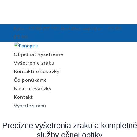
Bytča +421 905 877 743 / Nové Mesto nad Váhom +421 918
878 600
panoptik@panoptik.sk
Objednať vyšetrenie
Vyšetrenie zraku
Kontaktné šošovky
Čo ponúkame
Naše prevádzky
Kontakt
Vyberte stranu
Precízne vyšetrenia zraku a kompletné
služby očnej optiky