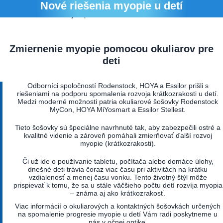
Nedeľa: zatvorené
Nové riešenia myopie u detí
Obednajšia prestávka 12:00 – 12:45 hod.
Zmiernenie myopie pomocou okuliarov pre
deti
Odborníci spoločností Rodenstock, HOYA a Essilor prišli s
riešeniami na podporu spomalenia rozvoja krátkozrakosti u detí.
Medzi moderné možnosti patria okuliarové šošovky Rodenstock
MyCon, HOYA MiYosmart a Essilor Stellest.
Tieto šošovky sú špeciálne navrhnuté tak, aby zabezpečili ostré a
kvalitné videnie a zároveň pomáhali zmierňovať ďalší rozvoj
myopie (krátkozrakosti).
Či už ide o používanie tabletu, počítača alebo domáce úlohy,
dnešné deti trávia čoraz viac času pri aktivitách na krátku
vzdialenosť a menej času vonku. Tento životný štýl môže
prispievať k tomu, že sa u stále väčšieho počtu detí rozvíja myopia
– známa aj ako krátkozrakosť.
Viac informácií o okuliarových a kontaktných šošovkách určených
na spomalenie progresie myopie u detí Vám radi poskytneme u
nás v očnej optike.